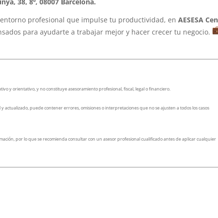
ya, 38, 8º, 08007 Barcelona.
entorno profesional que impulse tu productividad, en
AESESA Cen
ensados para ayudarte a trabajar mejor y hacer crecer tu negocio.
ivo y orientativo
, y no constituye asesoramiento profesional, fiscal, legal o financiero.
l y actualizado, puede contener errores, omisiones o interpretaciones que no se ajusten a todos los casos
ormación, por lo que se recomienda
consultar con un asesor profesional cualificado
antes de aplicar cualquier