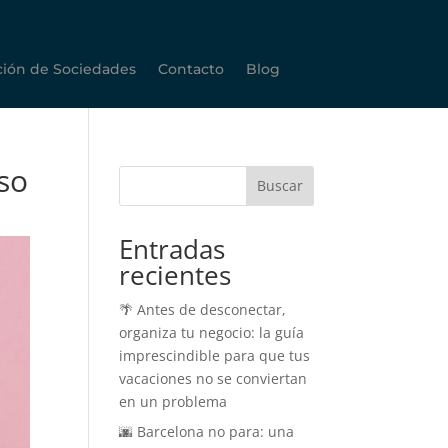
ción de Sociedades
Contacto
Blog
so
Buscar
Entradas
recientes
🌴 Antes de desconectar,
organiza tu negocio: la guía
imprescindible para que tus
vacaciones no se conviertan
en un problema
🌆 Barcelona no para: una