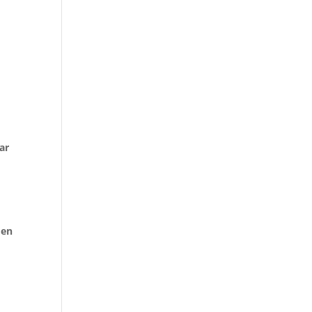
ar
 en