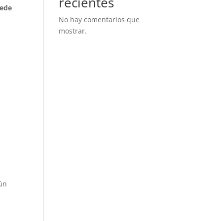
recientes
uede
No hay comentarios que
mostrar.
s
gún