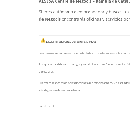
AESESA Centre de Negocis – Rambla de Catalun
Si eres autónomo o emprendedor y buscas un 
de Negocis
encontrarás oficinas y servicios p
Disclaimer (descargo de responsabilidad)
La información contenida en este artículo tiene carácter
meramente informat
Aunque se ha elaborado con rigor y con el objetivo de ofrecer contenido úti
particulares.
El lector es responsable de las decisiones que tome basándose en esta inf
estrategia o medida en su actividad
Foto: Freepik